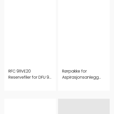
RFC 911VE20
Rørpakke for
Reservefiler for DFU 911
Aspirasjonsanlegg
20 stk
per meter