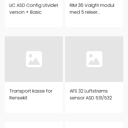
LIC ASD Config Utvidet
RIM 36 Valgfri modul
verson + Basic
med 5 releer
utganger
(ASD531/532)
Transport kasse for
AFS 32 Luftstrøms
Rensekit
sensor ASD 531/532