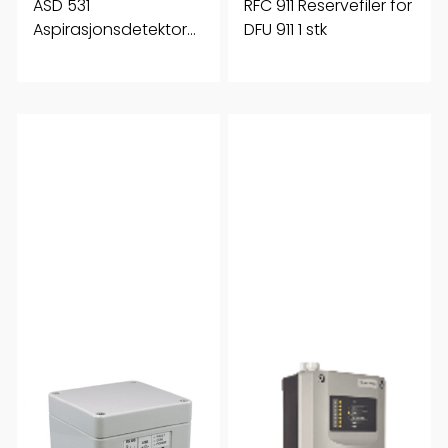
ASD 531
RFC 911 Reservefiler for
Aspirasjonsdetektor
DFU 911 1 stk
50m rør Ink. SSD