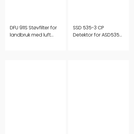
DFU 911S Støvfilter for
SSD 535-3 CP
landbruk med luft
Detektor for ASD535
sperre
HD For Røft Miljø