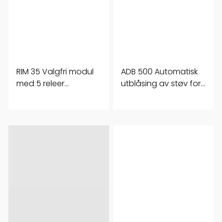
RIM 35 Valgfri modul
ADB 500 Automatisk
med 5 releer
utblåsing av støv for 1
utganger (ASD535)
sone