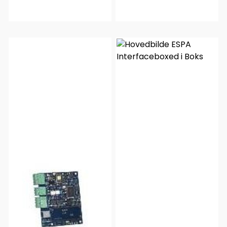
stk
Klokkeutganger 4 stk i
Skap