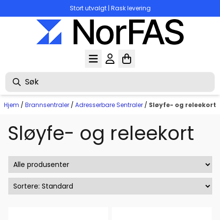
Hopp til innhold
Stort utvalgt | Rask levering
Hjem
/
Brannsentraler
/
Adresserbare Sentraler
/
Sløyfe- og releekort
Sløyfe- og releekort