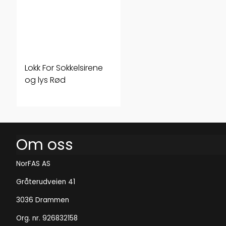
Lokk For Sokkelsirene
og lys Rød
Om oss
NorFAS AS
Gråterudveien 41
3036 Drammen
Org. nr. 926832158