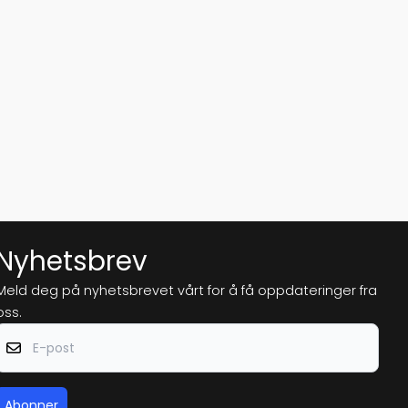
Nyhetsbrev
Meld deg på nyhetsbrevet vårt for å få oppdateringer fra
oss.
E-post
Abonner