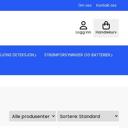
Om oss
Kontakt oss
Logg inn
Handlekurv
SJONS DETEKSJON
STRØMFORSYNINGER OG BATTERIER