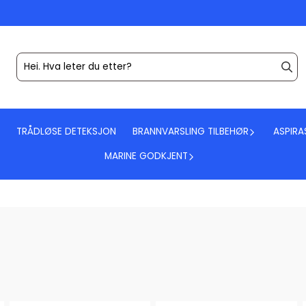
TRÅDLØSE DETEKSJON
BRANNVARSLING TILBEHØR
ASPIRA
MARINE GODKJENT