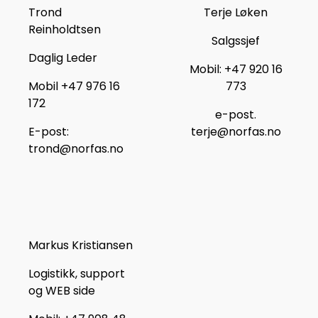
Trond
Terje Løken
Reinholdtsen
Salgssjef
Daglig Leder
Mobil: +47 920 16
Mobil +47 976 16
773
172
e-post.
E-post:
terje@norfas.no
trond@norfas.no
Markus Kristiansen
Logistikk, support
og WEB side